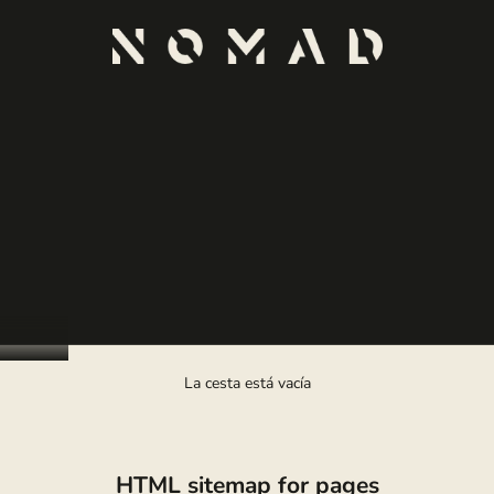
Delirio
La cesta está vacía
HTML sitemap for pages