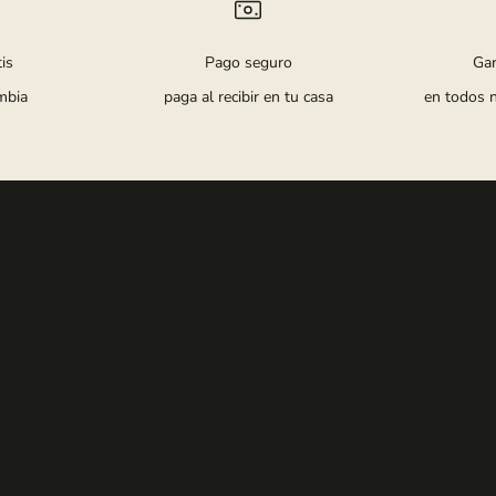
is
Pago seguro
Ga
mbia
paga al recibir en tu casa
en todos 