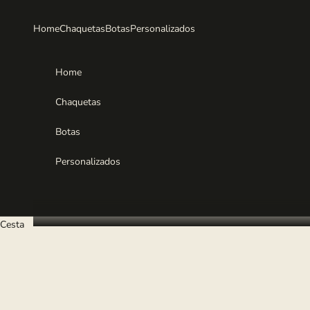
Ir al contenido
Home
Chaquetas
Botas
Personalizados
Home
Chaquetas
Botas
Personalizados
Cesta