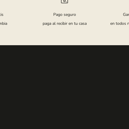
is
Pago seguro
Ga
mbia
paga al recibir en tu casa
en todos 