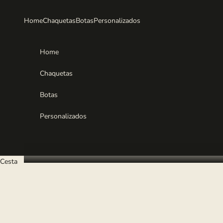
Ir al contenido
Home
Chaquetas
Botas
Personalizados
Home
Chaquetas
Botas
Personalizados
Cesta