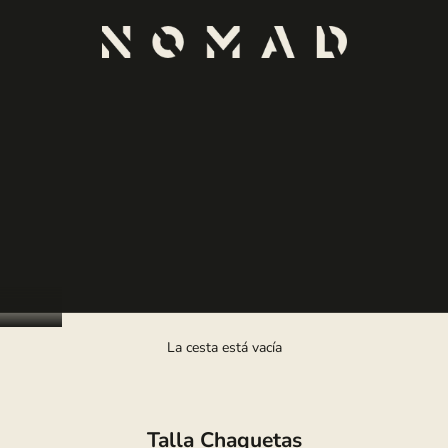
Delirio
La cesta está vacía
Talla Chaquetas